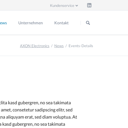
Kundenservice
Navigation
Navigation
überspringen
überspringen
ews
Unternehmen
Kontakt
Firmen-News
Qualität & Kompetenzen
Kontaktformular
AXON Electronics
News
Events-Details
Stellenangebote
Team
Impressum
Downloads
Nachhaltigkeit
Datenschutz
Partner & Netzwerk
clita kasd gubergren, no sea takimata
amet, consetetur sadipscing elitr, sed
a aliquyam erat, sed diam voluptua. At
ta kasd gubergren, no sea takimata