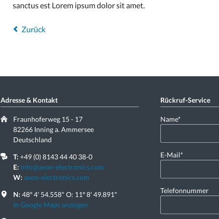
sanctus est Lorem ipsum dolor sit amet.
Zurück
Adresse & Kontakt
Rückruf-Service
Pflichtfeld
Fraunhoferweg 15 - 17
Name
*
82266 Inning a. Ammersee
Deutschland
Pflichtfeld
E-Mail
*
T:
+49 (0) 8143 44 40 38-0
E:
info@axon-electronics.com
W:
axon-electronics.com
Telefonnummer
N:
48º 4' 54.558" O: 11º 8' 49.891"
In Google Maps anzeigen