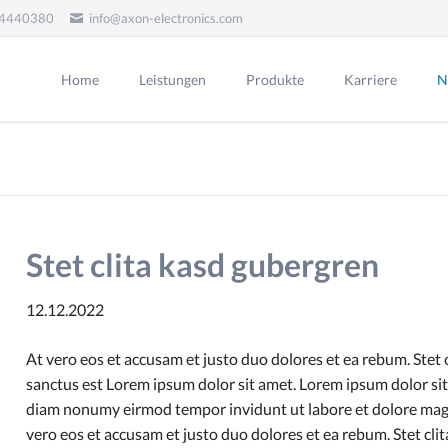
 4440380
info@axon-electronics.com
Home
Leistungen
Produkte
Karriere
N
Beratung
Produktbeispiele
Leiterplattendesign
Beschaffung
Bestückung
Stet clita kasd gubergren
SMD-Bestückung
THT-Bestückung
12.12.2022
Reinigung
At vero eos et accusam et justo duo dolores et ea rebum. Stet 
Montage
sanctus est Lorem ipsum dolor sit amet. Lorem ipsum dolor sit 
Endkontrolle
diam nonumy eirmod tempor invidunt ut labore et dolore magn
Rework
vero eos et accusam et justo duo dolores et ea rebum. Stet cli